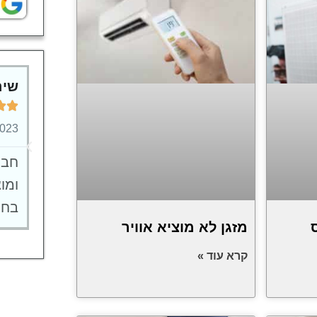
שיר


2023
חבר
ומו
בחו
מזגן לא מוציא אוויר
קרא עוד »