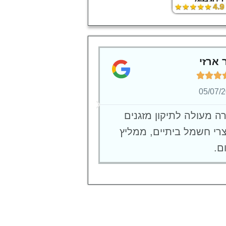
 ארזי
איציק תורג'מן








22/07/2023
05/07/
ה מעולה לתיקון מזגנים
טכנאי מזגנים מומלץ ב
צרי חשמל ביתיים, ממליץ
וחיפה!! תיקן לי את המ
ם.
בעיה, בן אדם מדהים.