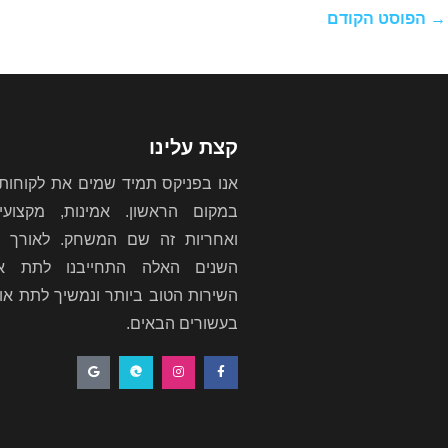
→
הפוסט הקודם
קצת עלינו
אנו בפניקס תמיד שמים את לקוחותי
במקום הראשון. אמינות, מקצועיו
ואחריות זה שם המשחק. לאורך כ
השנים האלה התחייבנו לתת א
השירות הטוב ביותר ונמשיך לתת או
בעשורים הבאים.
G
E
I
F
o
d
n
a
o
g
s
c
g
e
t
e
l
a
b
e
g
o
r
o