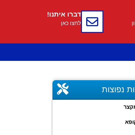
דברו איתנו!
לחצו כאן
ת נפוצות
מקצר
ופא​