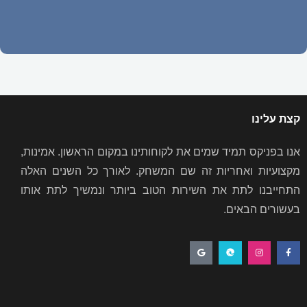
קצת עלינו
אנו בפניקס תמיד שמים את לקוחותינו במקום הראשון. אמינות,
מקצועיות ואחריות זה שם המשחק. לאורך כל השנים האלה
התחייבנו לתת את השירות הטוב ביותר ונמשיך לתת אותו
בעשורים הבאים.
G
E
I
F
o
d
n
a
o
g
s
c
g
e
t
e
l
a
b
e
g
o
r
o