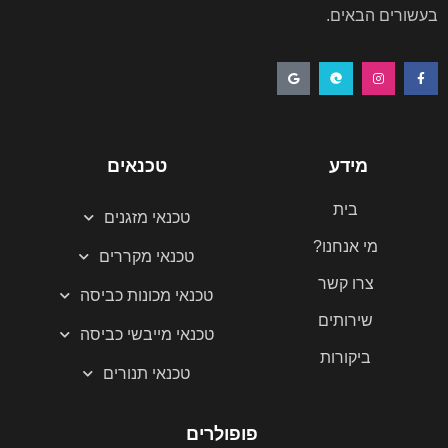
בעשורים הבאים.
G
E
I
F
o
d
n
a
o
g
s
c
g
e
t
e
l
a
b
e
g
o
r
o
a
k
מידע
טכנאים
m
-
f
בית
טכנאי מזגנים
מי אנחנו?
טכנאי מקררים
צרו קשר
טכנאי מכונות כביסה
שירותים
טכנאי מייבשי כביסה
ביקורות
טכנאי תנורים
פופולרים