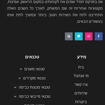
אנו בפניקס תמיד שמים את לקוחותינו במקום הראשון. אמינות,
מקצועיות ואחריות זה שם המשחק. לאורך כל השנים האלה
התחייבנו לתת את השירות הטוב ביותר ונמשיך לתת אותו
בעשורים הבאים.
G
E
I
F
o
d
n
a
o
g
s
c
g
e
t
e
l
a
b
e
g
o
r
o
a
k
מידע
טכנאים
m
-
f
בית
טכנאי מזגנים
מי אנחנו?
טכנאי מקררים
צרו קשר
טכנאי מכונות כביסה
שירותים
טכנאי מייבשי כביסה
ביקורות